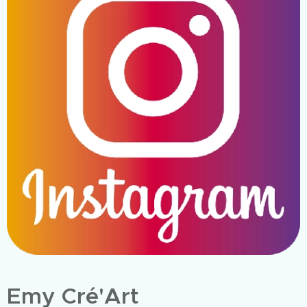
Emy Cré'Art