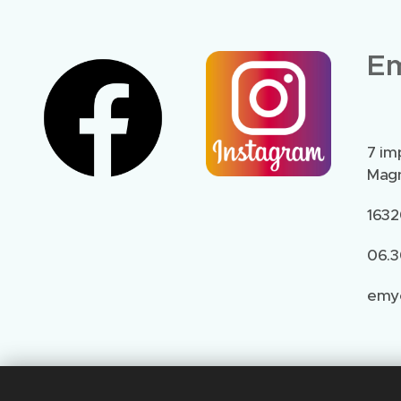
Em
7 im
Magn
1632
06.3
emy