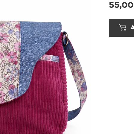
55,00
A