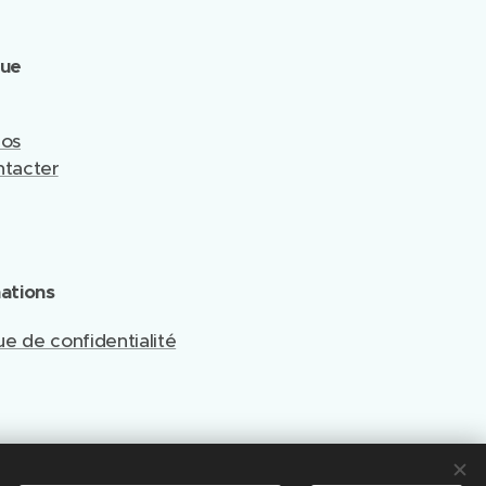
que
pos
tacter
ations
ue de confidentialité