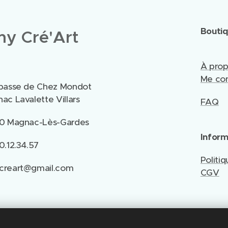
Bouti
y Cré'Art
À pro
Me con
passe de Chez Mondot
ac Lavalette Villars
FAQ
0 Magnac-Lès-Gardes
Inform
0.12.34.57
Politiq
creart@gmail.com
CGV