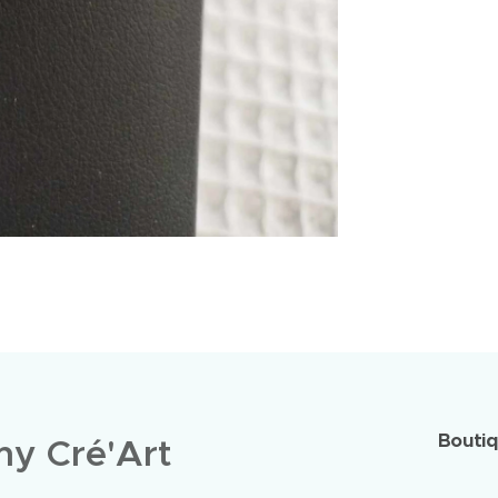
Bouti
y Cré'Art