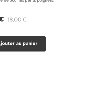
ême pour les petits poignets.
€
18,00
€
jouter au panier