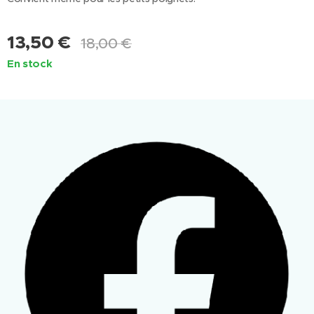
13,50
€
18,00
€
En stock