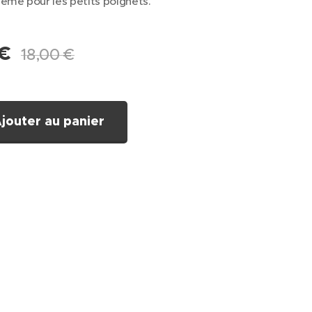
ême pour les petits poignets.
€
18,00
€
jouter au panier