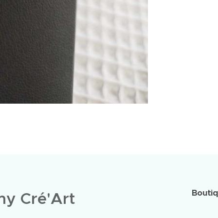
Bouti
y Cré'Art