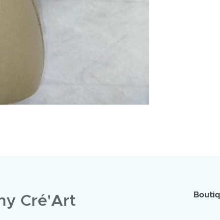
Bouti
y Cré'Art