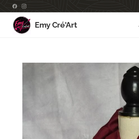
Emy Cré'Art