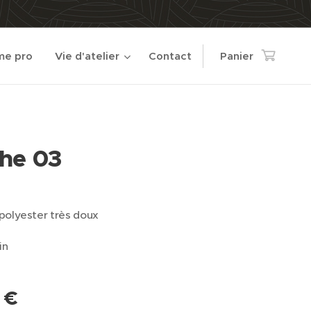
e pro
Vie d'atelier
Contact
Panier
he 03
polyester très doux
in
€