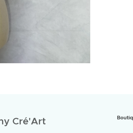
Bouti
y Cré'Art