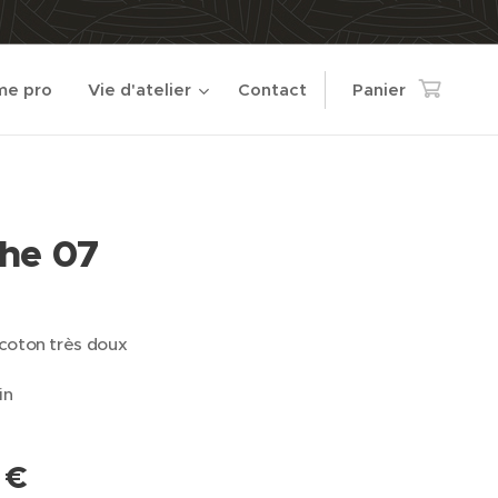
e pro
Vie d'atelier
Contact
Panier
he 07
coton très doux
in
€