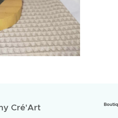
Bouti
y Cré'Art