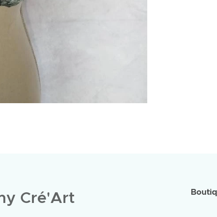
Bouti
y Cré'Art