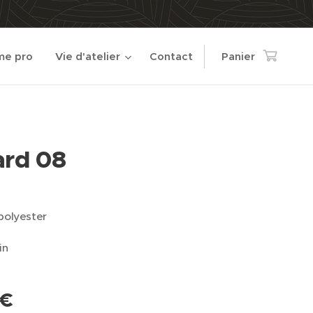
e pro
Vie d'atelier
Contact
Panier
ard 08
polyester
in
€