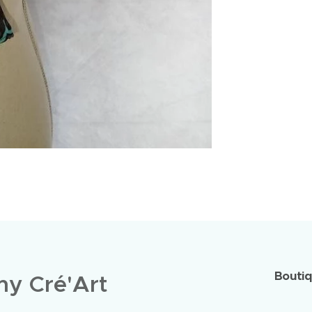
Bouti
y Cré'Art