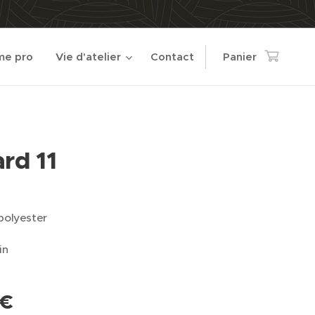
e pro
Vie d'atelier
Contact
Panier
rd 11
polyester
in
€