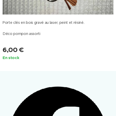
Porte clés en bois gravé au laser, peint et résiné.
Déco pompon assorti
6,00
€
En stock