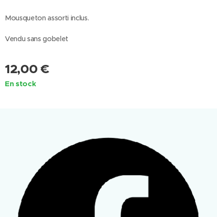
Mousqueton assorti inclus.
Vendu sans gobelet
12,00
€
En stock