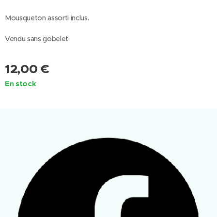
Mousqueton assorti inclus.
Vendu sans gobelet
12,00
€
En stock