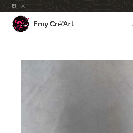
Emy Cré'Art