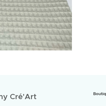
Bouti
y Cré'Art