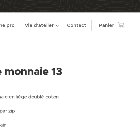
e pro
Vie d'atelier
Contact
Panier
e monnaie 13
aie en liège doublé coton
par zip
ain