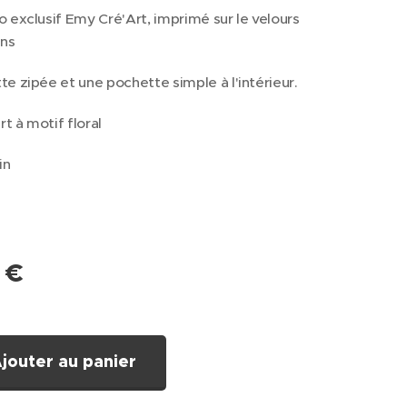
 exclusif Emy Cré'Art, imprimé sur le velours
ins
e zipée et une pochette simple à l'intérieur.
rt à motif floral
in
€
jouter au panier