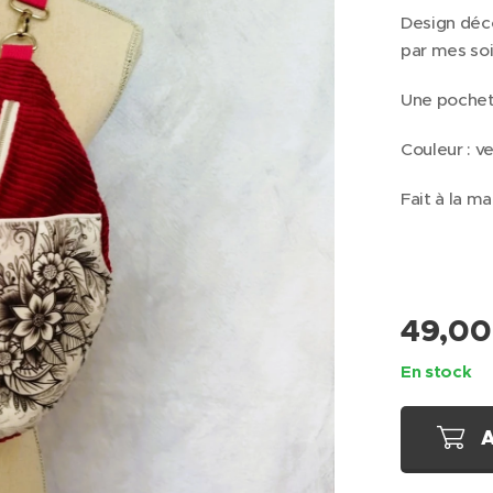
Design déco
par mes so
Une pochett
Couleur : ve
Fait à la ma
49,00
En stock
A