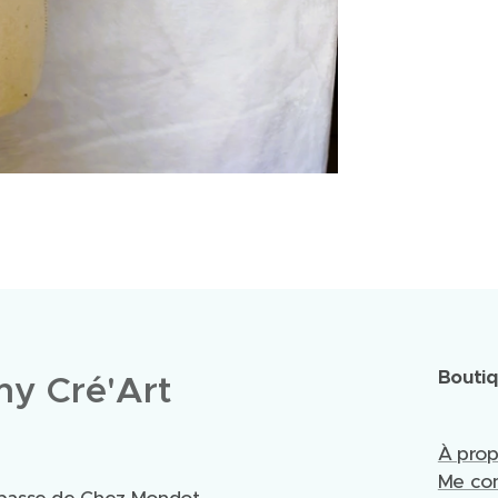
Bouti
y Cré'Art
À pro
Me con