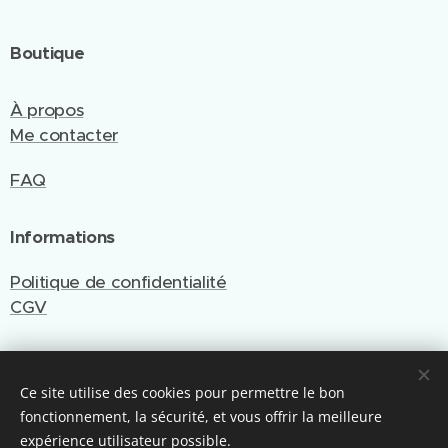
Boutique
À propos
Me contacter
FAQ
Informations
Politique de confidentialité
CGV
Ce site utilise des cookies pour permettre le bon
Site créé et géré par Emy Cré'Art
fonctionnement, la sécurité, et vous offrir la meilleure
Optimisé par Webnode
Cookies
expérience utilisateur possible.