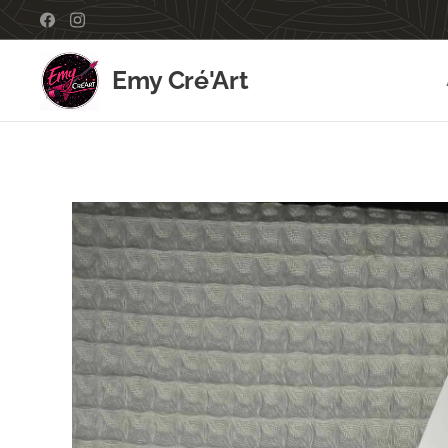
Emy Cré'Art