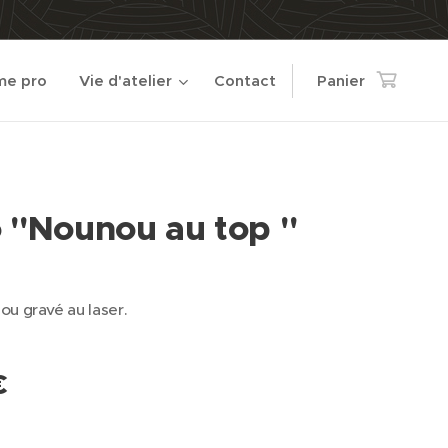
e pro
Vie d'atelier
Contact
Panier
o "Nounou au top "
u gravé au laser.
€