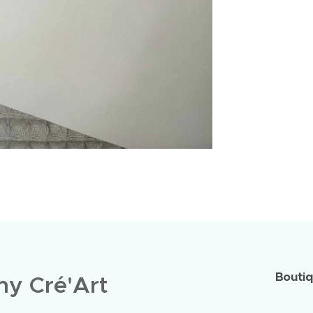
Bouti
y Cré'Art