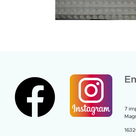
Em
7 im
Magn
1632