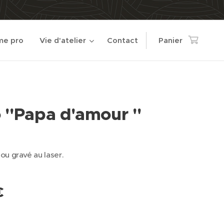
e pro
Vie d'atelier
Contact
Panier
o "Papa d'amour "
u gravé au laser.
€