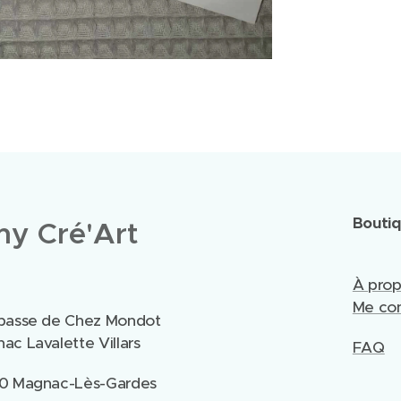
Bouti
y Cré'Art
À pro
Me con
passe de Chez Mondot
ac Lavalette Villars
FAQ
0 Magnac-Lès-Gardes