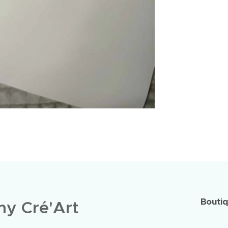
Bouti
y Cré'Art