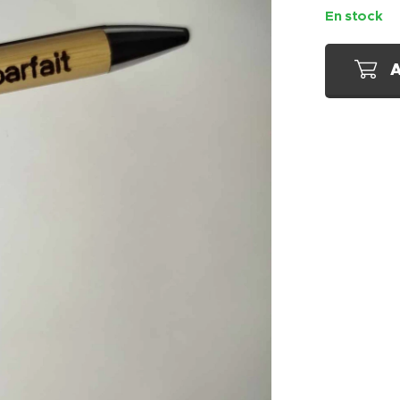
En stock
A