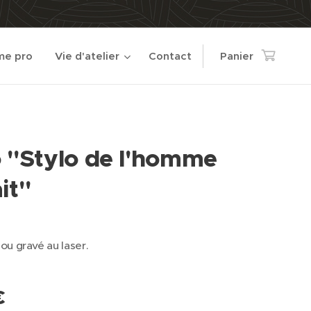
e pro
Vie d'atelier
Contact
Panier
o "Stylo de l'homme
it"
u gravé au laser.
€