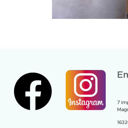
Em
7 im
Magn
1632