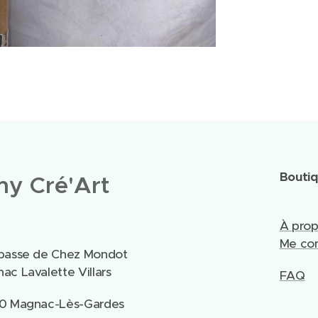
Bouti
y Cré'Art
À pro
Me con
passe de Chez Mondot
ac Lavalette Villars
FAQ
0 Magnac-Lès-Gardes