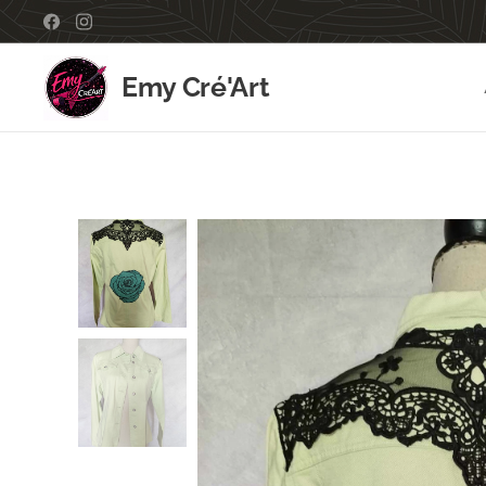
Emy Cré'Art