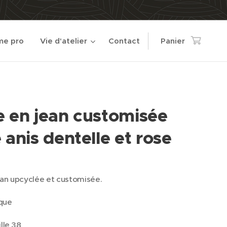
e pro
Vie d'atelier
Contact
Panier
e en jean customisée
 anis dentelle et rose
ean upcyclée et customisée.
que
lle 38