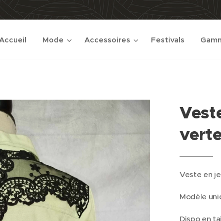
Accueil
Mode
Accessoires
Festivals
Gamm
Vest
verte
Veste en j
Modèle uni
Dispo en tai