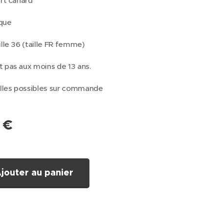
ert canard
que
ille 36 (taille FR femme)
 pas aux moins de 13 ans.
illes possibles sur commande
€
jouter au panier