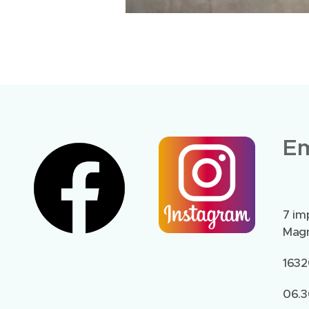
Em
7 im
Magn
1632
06.3