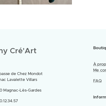
Bouti
y Cré'Art
À pro
Me con
passe de Chez Mondot
ac Lavalette Villars
FAQ
0 Magnac-Lès-Gardes
Inform
0.12.34.57