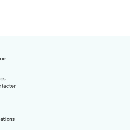
que
pos
tacter
ations