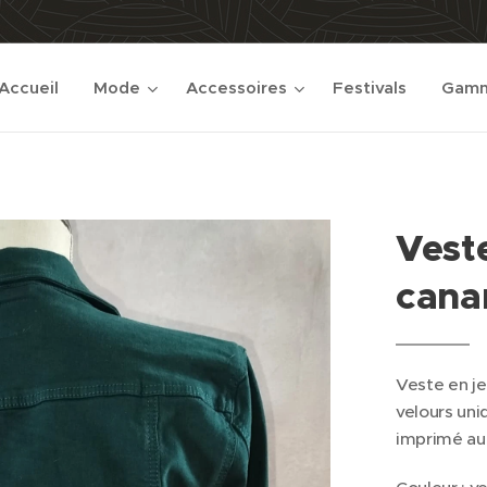
Accueil
Mode
Accessoires
Festivals
Gamm
Veste
cana
Veste en j
velours uni
imprimé aup