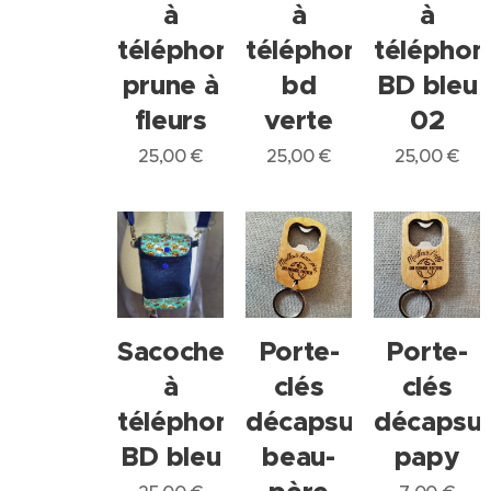
à
à
à
téléphone
téléphone
téléphon
prune à
bd
BD bleu
fleurs
verte
02
25,00
€
25,00
€
25,00
€
Sacoche
Porte-
Porte-
à
clés
clés
téléphone
décapsuleur
décapsul
BD bleu
beau-
papy