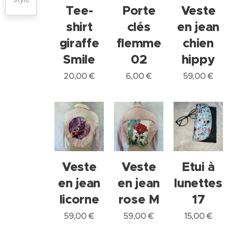
Tee-
Porte
Veste
shirt
clés
en jean
giraffe
flemme
chien
Smile
02
hippy
20,00
€
6,00
€
59,00
€
Veste
Veste
Etui à
en jean
en jean
lunettes
licorne
rose M
17
59,00
€
59,00
€
15,00
€