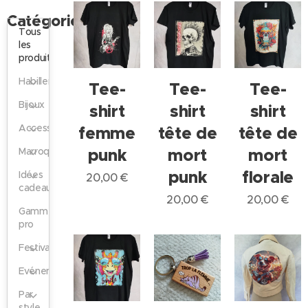
Catégories
Tous
les
produits
Habillement
Tee-
Tee-
Tee-
Bijoux
shirt
shirt
shirt
Accessoires
femme
tête de
tête de
punk
mort
mort
Marroquinerie
punk
florale
Idées
20,00
€
cadeaux
20,00
€
20,00
€
Gamme
pro
Festival
Evénementiel
Par
style