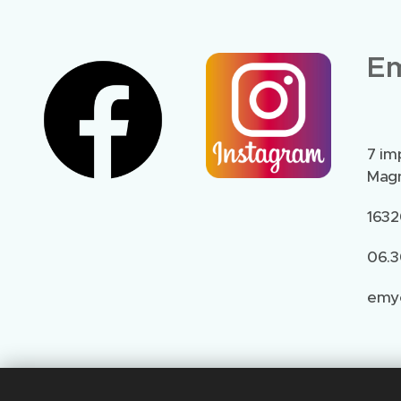
Em
7 im
Magn
1632
06.3
emy