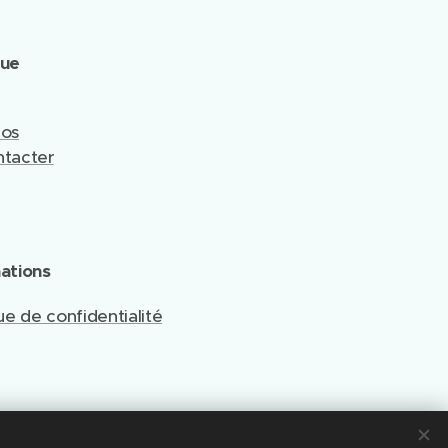
que
pos
tacter
ations
ue de confidentialité