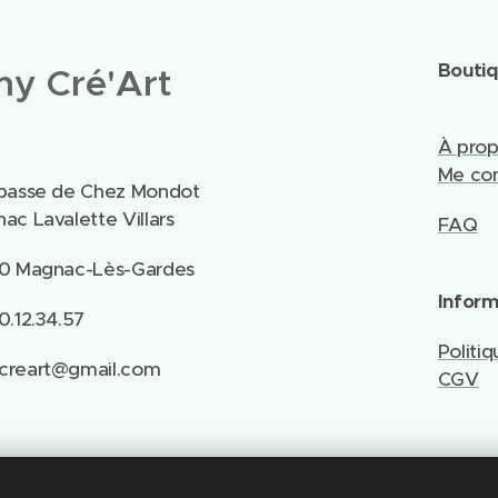
Bouti
y Cré'Art
À pro
Me con
passe de Chez Mondot
ac Lavalette Villars
FAQ
0 Magnac-Lès-Gardes
Inform
0.12.34.57
Politiq
creart@gmail.com
CGV