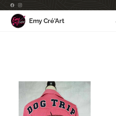
Emy Cré'Art